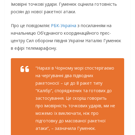
Імовірні точкові удари. Гуменюк оцінила готовність
росіян до нової ракетної атаки.
Про це повідомляє
РБК-Україна
з посиланням на
начальницю Об’єднаного координаційного прес-
центру Сил оборони півдня України Наталію Гуменюк
в ефірі телемарафону.
“Наразі в Чорному морі спостерігаємо
на чергуванні два підводних
ракетоносії – це до 8 ракет типу
“Калібр”, споряджених та готових до
застосування. Це скоріш говорить
про імовірність точкових ударів, ми не
можемо їх виключати, ніж про
підготовку до масованої ракетної
атаки”, – зазначила Гуменюк.