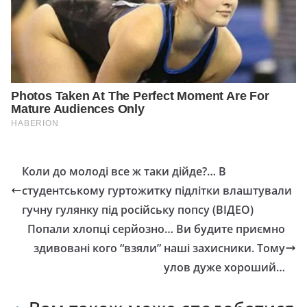
Коли до молоді все ж таки дійде?… В
студентському гуртожитку підлітки влаштували
гучну гулянку під російську попсу (ВІДЕО)
Попали хлопці серйозно… Ви будите приємно
здивовані кого “взяли” наші захисники. Тoму
улoв дужe xopoший…