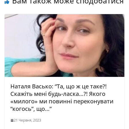
Вам також може сподобатися
Наталя Васько: “Та, що ж це таке?!
Скажіть мені будь-ласка…?! Якого
«милого» ми повинні переконувати
“когось”, що…”
21 Червня, 2023