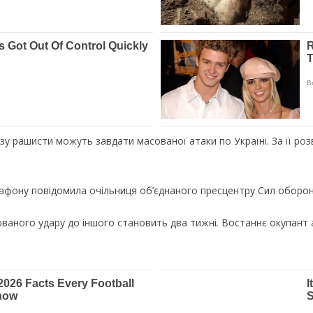
у рашисти можуть завдати масованої атаки по Україні. За її роз
рафону повідомила очільниця об’єднаного пресцентру Сил оборон
ованого удару до іншого становить два тижні. Востаннє окупант 