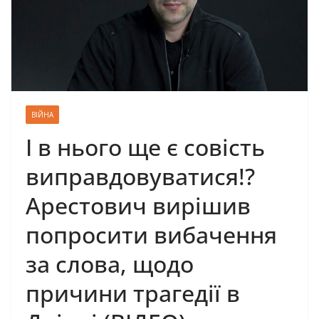
ВІЙНА
І в нього ще є совість
виправдовуватися!?
Арестович вирішив
попросити вибачення
за слова, щодо
причини трагeдії в