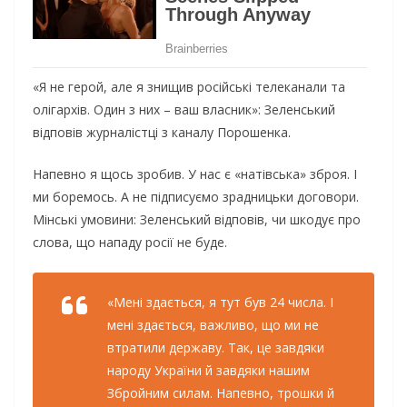
«Я не герой, але я знищив російські телеканали та
олігархів. Один з них – ваш власник»: Зеленський
відповів журналістці з каналу Порошенка.
Напевно я щось зробив. У нас є «натівська» зброя. І
ми боремось. А не підписуємо зрадницьки договори.
Мінські умовини: Зеленський відповів, чи шкодує про
слова, що нападу росії не буде.
«Мені здається, я тут був 24 числа. І
мені здається, важливо, що ми не
втратили державу. Так, це завдяки
народу України й завдяки нашим
Збройним силам. Напевно, трошки й