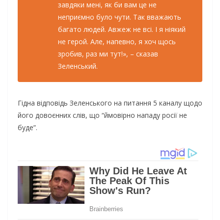
завдяки мені, як би вам це не
неприємно було чути. Так вважають
багато людей. Авжеж не всі. І я ніякий
не герой. Але, напевно, я хоч щось
зробив, раз ми тут!», – сказав
Зеленський.
Гідна відповідь Зеленського на питання 5 каналу щодо
його довоєнних слів, що “ймовірно нападу росії не
буде”.