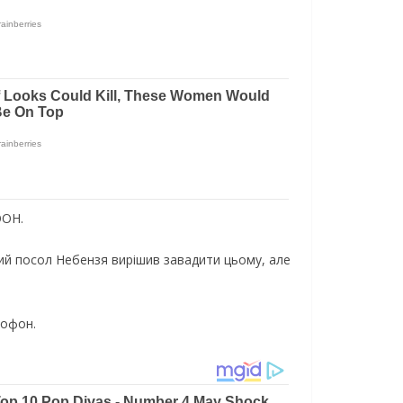
ООН.
кий посол Небензя вирішив завадити цьому, але
рофон.