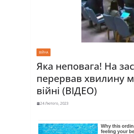
ВІЙНА
Яка неповага! На за
перервав хвилину мо
війні (ВІДЕО)
24 Лютого, 2023