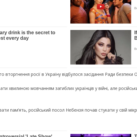
о вторгнення росії в Україну відбулося засідання Ради безпеки 
ати хвилиною мовчанням загиблих українців у війні, але російсь
вати пам’ять, російський посол Небензя почав стукати у свій мік