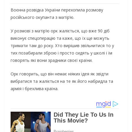
Воєнна розвідка України перехопила розмову
російського окупанта з матір’ю.
У розмові з матір’ю орк жаліється, що вже 90 діб
виконує спецоперацію та каже, що їх ще можуть
тримати там до року. Хто вирішив звільнитися то у
тих позабирали зброю і просто сидять у школі і їм
говорять які вони зрадники своєї країни.
Орк говорить, що він немає ніяких ідея як звідти
вибратися та жаліється на те як його набридла та
армія і брехлива країна.