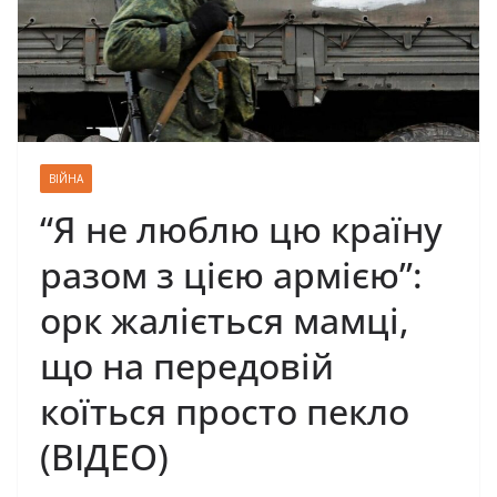
ВІЙНА
“Я не люблю цю країну
разом з цією армією”:
орк жаліється мамці,
що на передовій
коїться просто пекло
(ВІДЕО)