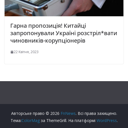
Гарна пропозиція! Китайці
запропонували Україні розстріл*вати
чиновників-корупціонерів
22 Квітня, 2023
Авторське право © 2026
FnNews
. Всі права захищено.
Тема:
ColorMag
за ThemeGrill. На платформі
WordPress
.