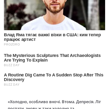
«Холодно, особливо вночі. Втома. Депресія. Ліг
поспати, знову ж таки холодно та