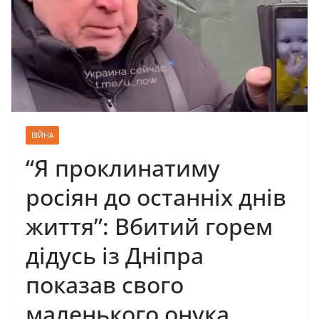
ВІЙНА
“Я проклинатиму
росіян до останніх днів
життя”: Вбитий горем
дідусь із Дніпра
показав свого
маленького онука,