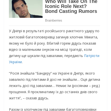
У Дніпрі в результаті російського ракетного удару по
житловій багатоповерхівці загинув хлопчик Микита,
якому не було й року. Вбитий горем дідусь показав
відео із маленьким онуком на місці трагедії, коли
дитину ще шукали під завалами, передають
Патріоти
України
.
“Росія знайшла “Бандеру” на Україні в Дніпрі, якого
завалило під плитами й досі не знайшли… Оця дитина
лежить досі під завалами… Немає їм (росіянам – ред.)
прощення. Я проклинатиму їх до останніх днів свого
життя”, – сказав дідусь.
Разом із хлопчиком під завалами багатоповерхівки