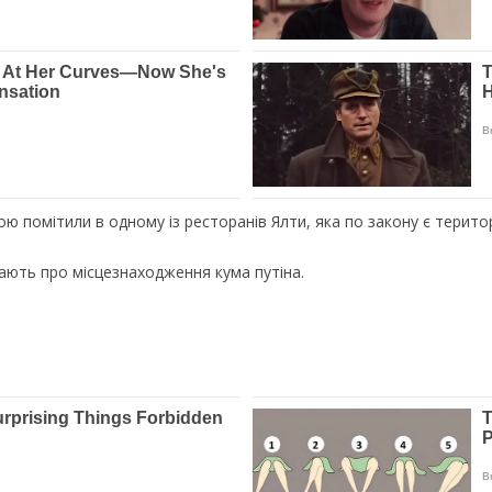
ою помітили в одному із ресторанів Ялти, яка по закону є територ
нають про місцезнаходження кума путіна.