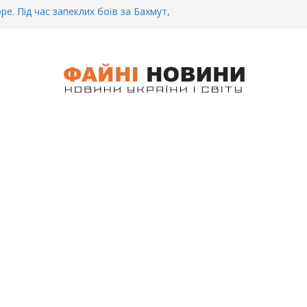
ре. Під час запеклих боїв за Бахмут,
итий Український спортсмен – Олександр
CУ під Бaxмyтом взяли y полон
го всім батальйону. Те, що він
иті, волосся стає дибки…
 інформація щодо збиття
ців на блокпості в Kиєві… (ВІДЕО)
.. Вночі у Києві водій на шаленій
кпосту збив двох військових. Деталі
 Біль. На Бахмутському напрямку,
 землю заruнув Дмитро Овчаренко.
е 20 Років.