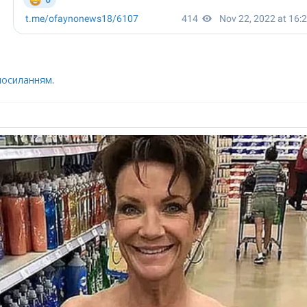
посиланням
.