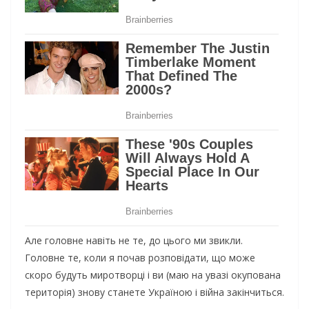
Але головне навіть не те, до цього ми звикли.
Головне те, коли я почав розповідати, що може
скоро будуть миротворці і ви (маю на увазі окупована
територія) знову станете Україною і війна закінчиться.