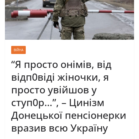
ВІЙНА
“Я просто онімів, від
відп0віді жіночки, я
просто увійшов у
ступ0р…”, – Цинізм
Донецької пенсіонерки
вразив всю Україну