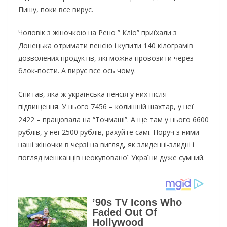
Пишу, поки все вирує.
Чоловік з жіночкою на Рено ” Кліо” приїхали з
Донецька отримати пенсію і купити 140 кілограмів
дозволених продуктів, які можна провозити через
блок-пости. А вирує все ось чому.
Спитав, яка ж українська пенсія у них після
підвищення. У нього 7456 – колишній шахтар, у неї
2422 – працювала на “Точмаші”. А ще там у нього 6600
рублів, у неї 2500 рублів, рахуйте самі. Поруч з ними
наші жіночки в черзі на вигляд, як злиденні-злидні і
погляд мешканців неокупованої України дуже сумний.