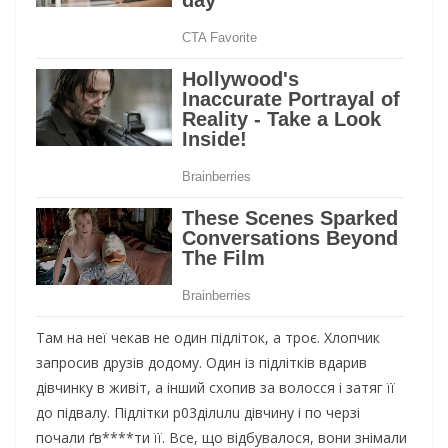
Там на неї чекав не один підліток, а троє. Хлопчик
запросив друзів додому. Один із підлітків вдарив
дівчинку в живіт, а інший схопив за волосся і затяг її
до підвалу. Підлітки p03дiлuлu дівчину і по черзі
почали ґв****ти її. Все, що відбувалося, вони знімали