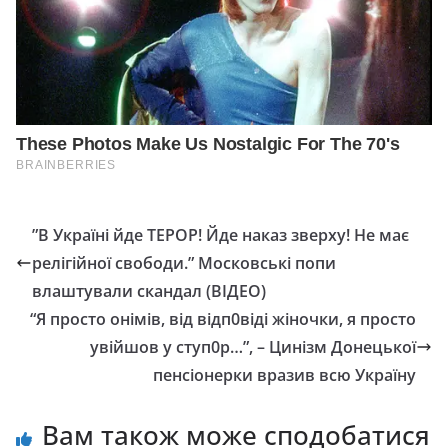
”В Україні йде ТЕРОР! Йде наказ зверху! Не має
релігійної свободи.” Московські попи
влаштували скандал (ВІДЕО)
“Я просто онімів, від відп0віді жіночки, я просто
увійшов у ступ0р…”, – Цинізм Донецької
пенсіонерки вразив всю Україну
Вам також може сподобатися