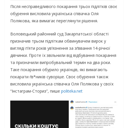
Після несправедливого покарання трьох підлітків своє
обурення висловила українська співачка Оля
Полякова, яка вимагає переглянути рішення.
Воловецький районний суд Закарпатської області
призначив трьом підліткам обвинувачем вирок у
вигляді п’яти років ув’язнення за зґввання 14-річної
дівчинки. Проте їх звільнили від відбування покарання
та призначили випробувальний термін на два роки.
Таке покарання обурило українців, які вимагають
покарати ґв*ників суворіше. Своє обурення також
висловила українська співачка Оля Полякова у своїх
“Інстаграм-Сториз”, пише
politeka.net