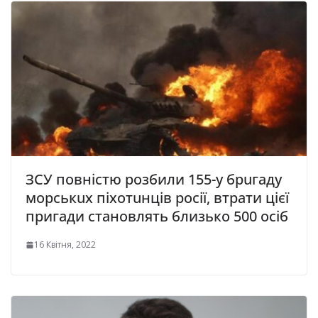
ЗСУ повністю розбили 155-у брuгaду
морськuх пiхотuнцiв росії, втрати цієї
пригади становлять близько 500 осіб
16 Квітня, 2022