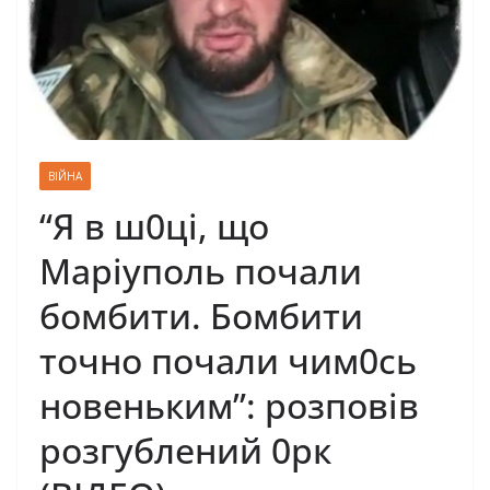
ВІЙНА
“Я в ш0ці, що
Маріуполь почали
бомбити. Бомбити
точно почали чим0сь
новеньким”: розповів
розгублений 0рк