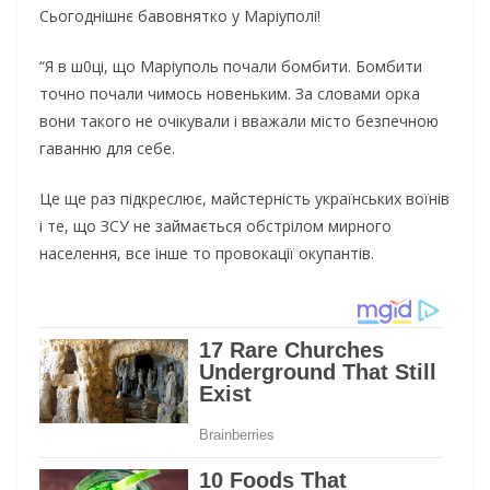
Сьогоднішнє бавовнятко у Маріуполі!
“Я в ш0ці, що Маріуполь почали бомбити. Бомбити
точно почали чимось новеньким. За словами орка
вони такого не очікували і вважали місто безпечною
гаванню для себе.
Це ще раз підкреслює, майстерність українських воїнів
і те, що ЗСУ не займається обстрілом мирного
населення, все інше то провокації окупантів.