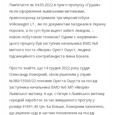
Пам’ятаєте як 04.05.2022 в пункті пропуску «Грушів»
після оформлення львівськими митниками,
правоохоронці затримали три мікроавтобуси
Volkswagen LT , які по документам заїзджали в Україну
порожні, а по суті були вщент забиті ліквідом, –
новою побутовою технікою? Одним з «керівників»
цього процесу був заступник начальника ВМО №6
митного поста «Яворів» Орест Ошуст, людина
підсанкційного контрабандиста Івана Бокала.
Просто знайте, що 14 грудня 2022 року суддя
Олександр Коморний, своїм рішенням у справі
№380/15500/22 поновив Ореста Ошуста на посаді
заступника начальника ВМО №6 МП «Яворів»
Львівської митниці. А ще, стягнув з Львівської митниці
середній заробіток за час вимушеного прогулу у
розмірі 61691,40 грн. Ба більше, Коморним зазначено,
що рішення суду в частині поновлення на посаді