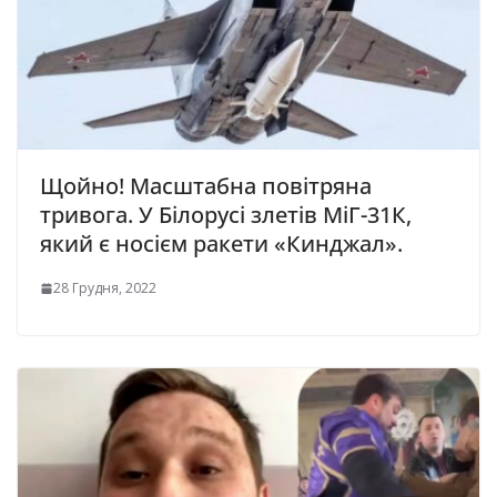
Щойно! Масштабна повітряна
тривога. У Білорусі злетів МіГ-31К,
який є носієм ракети «Кинджал».
28 Грудня, 2022