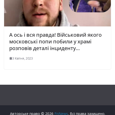
А ось і вся правда! Військовий якого
московські попи побили у храмі
розповів деталі інциденту…
3 Квітня, 2023
Авторське право © 2026
FnNews
. Всі права захищено.