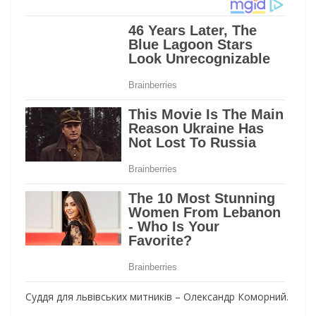
Суддя для львівських митників – Олександр Коморний.