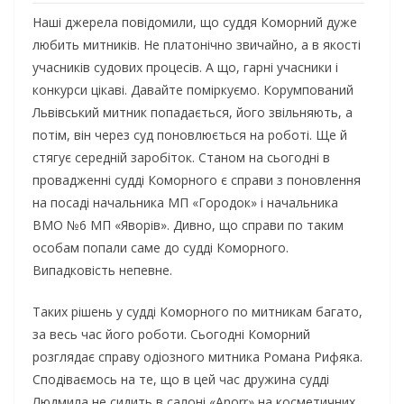
Наші джерела повідомили, що суддя Коморний дуже
любить митників. Не платонічно звичайно, а в якості
учасників судових процесів. А що, гарні учасники і
конкурси цікаві. Давайте поміркуємо. Корумпований
Львівський митник попадається, його звільняють, а
потім, він через суд поновлюється на роботі. Ще й
стягує середній заробіток. Станом на сьогодні в
провадженні судді Коморного є справи з поновлення
на посаді начальника МП «Городок» і начальника
ВМО №6 МП «Яворів». Дивно, що справи по таким
особам попали саме до судді Коморного.
Випадковість непевне.
Таких рішень у судді Коморного по митникам багато,
за весь час його роботи. Сьогодні Коморний
розглядає справу одіозного митника Романа Рифяка.
Сподіваємось на те, що в цей час дружина судді
Людмила не сидить в салоні «Anorr» на косметичних