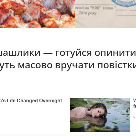
шлики — готуйся опинитися
удуть масово вручати повіст