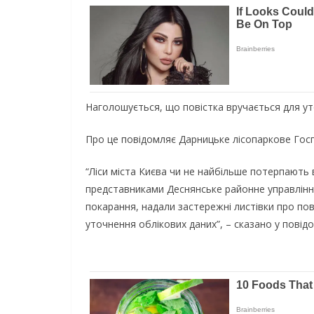
Наголошується, що повістка вручається для ут
Про це повідомляє Дарницьке лісопаркове Гос
“Ліси міста Києва чи не найбільше потерпають 
представниками Деснянське районне управління 
покарання, надали застережні листівки про пов
уточнення облікових даних”, – сказано у повідо