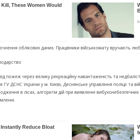
очнення облікових даних. Працівники військкомату вручають люби
подарство
від пожеж через велику рекреаційну навантаженість та недбалість
ГУ ДСНС України у м. Києві, Деснянське управління поліції та в
одження в лісах, алгоритм дій при виявленні вибухонебезпечних 
мленні.