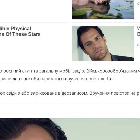
но воєнний стан та загальну мобілізацію. Військовозобов’язаним
 лише два способи належного вручення повісток. Це:
ох свідків або зафіксоване відеозаписом. Вручення повісток на р