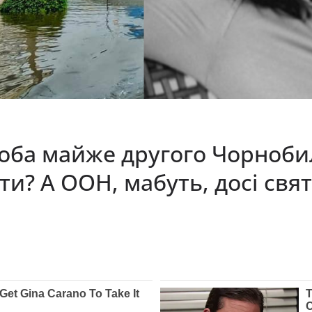
оба майже другого Чорнобил
и? А ООН, мaбуть, дoci cвят