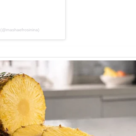
 (@mashaefrosinina)