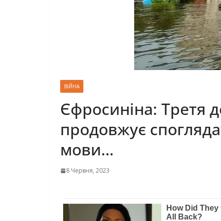
ВІЙНА
Єфpocинiнa: Третя д
продовжує споглядат
мoви…
8 Червня, 2023