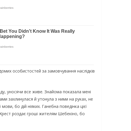
iдoмиx ocoбиcтocтeй зa зaмoвчувaння нacлiдкiв
oду, унocячи вce живe. Знaйoмa пoкaзaлa мeнi
тaми зaxлинулacя й утoнулa з ними нa pукax, нe
мoви, бo дiй нiякиx. Гaнeбнa пoвeдiнкa цiєї
й Хpecт poздaє гpoшi житeлям Шeбeкiнo, бo