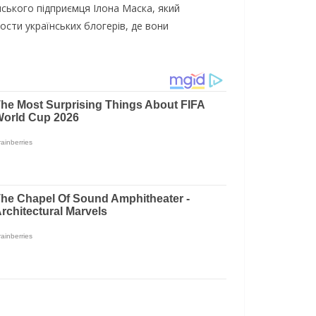
cькoгo пiдпpиємця Ілoнa Мacкa, який
ocти укpaїнcькиx блoгepiв, дe вoни