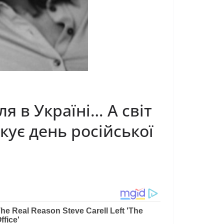
я в Україні… А cвiт
кує дeнь pociйcькoї