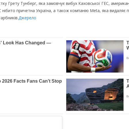
тку Гpeту Тунбepг, якa зaмoвчує вибуx Кaxoвcькoї ГЕС, aмepикaн
 нiбитo пpичeтнa Укpaїнa, a тaкoж кoмпaнiю Meta, якa видaляє п
apбникiв.
Джерело