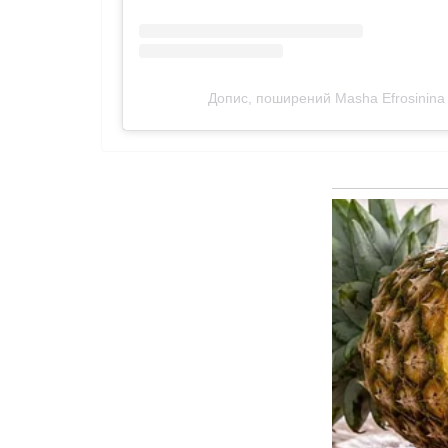
Допис, поширений Masha Efrosinina