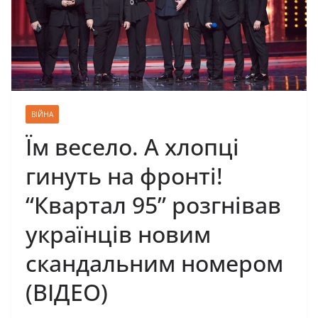
ВІЙНА
Їм весело. А хлопці
гинуть на фронті!
“Квартал 95” розгнівав
українців новим
скандальним номером
(ВІДЕО)