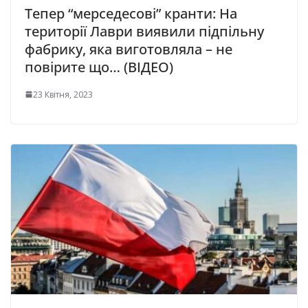
Тепер “мерседесові” кранти: На
території Лаври виявили підпільну
фабрику, яка виготовляла – не
повірите що… (ВІДЕО)
23 Квітня, 2023