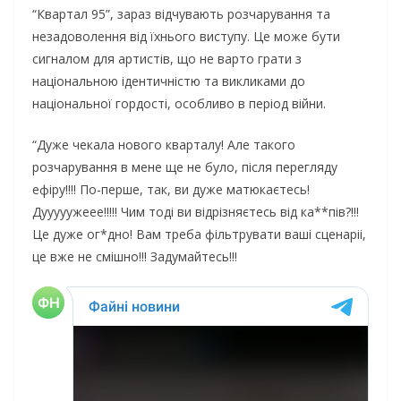
“Квартал 95”, зараз відчувають розчарування та
незадоволення від їхнього виступу. Це може бути
сигналом для артистів, що не варто грати з
національною ідентичністю та викликами до
національної гордості, особливо в період війни.
“Дуже чекала нового кварталу! Але такого
розчарування в мене ще не було, після перегляду
ефіру!!!! По-перше, так, ви дуже матюкаєтесь!
Дууууужеее!!!!! Чим тоді ви відрізняєтесь від ка**пів?!!!
Це дуже ог*дно! Вам треба фільтрувати ваші сценаріі,
це вже не смішно!!! Задумайтесь!!!