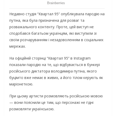
Недавно студія “Квартал 95” опублікувала пародію на
путіна, яка була призначена для розваг та
розважального контенту. Проте, цей виступ не
сподобався багатьом українцям, які виступили зі
своїм розчаруванням і незадоволенням в соціальних
мережах.
На офіційній сторінці “Квартал 95” в Instagram
показали пародію на те, що відбувається в бункері
російського диктатора володимира путіна, якого
буцімто вже немає в живих, а його тілом керують як
маріонеткою.
При цьому артисти розмовляють російською мовою
— вони пояснили це тим, що персонажі не гідні
розмовляти українською.