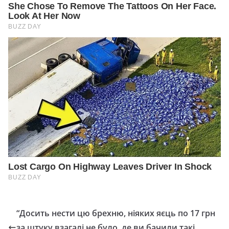
“Досить нести цю брехню, ніяких яєць по 17 грн
за штуку взагалі нe булo, де ви бачили такі