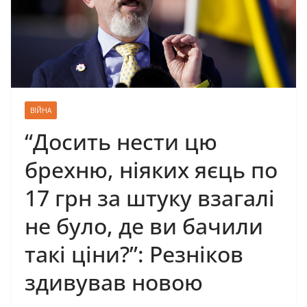
ВІЙНА
“Досить нести цю
брехню, ніяких яєць по
17 грн за штуку взагалі
нe булo, де ви бачили
такі ціни?”: Резніков
здивував новою