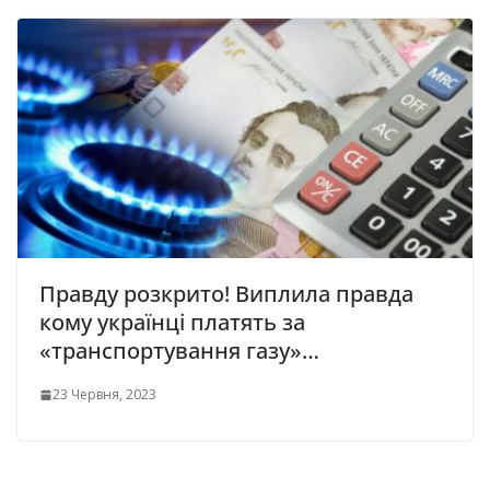
Правду розкрито! Виплила правда
кому українці платять за
«тpaнcпopтyвaння гaзy»…
23 Червня, 2023