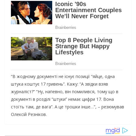
“В жодному документі не існує позиції “яйце, одна
штука коштує 17 гривень”. Кажу: “А звідки взяв
журналіст?” “Ну, напевно, він помилився, тому що в
документі в розділі “штуки” немає цифри 17. Вона
стоїть там, де вага”. А це трошки інше…”, – резюмував
Олексій Резніков.