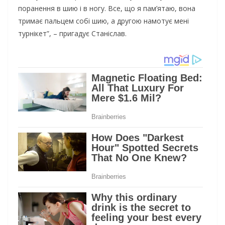
поранення в шию і в ногу. Все, що я пам’ятаю, вона
тримає пальцем собі шию, а другою намотує мені
турнікет”, – пригадує Станіслав.