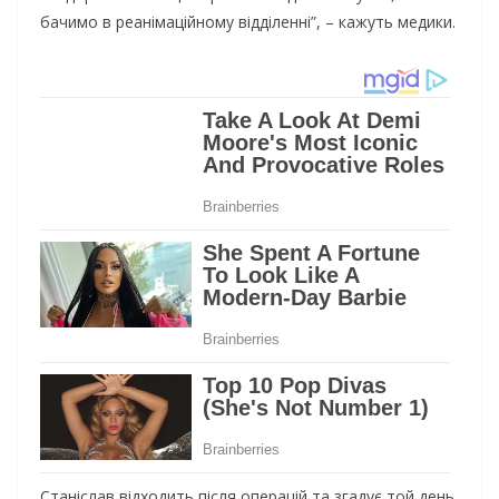
бачимо в реанімаційному відділенні”, – кажуть медики.
Станіслав відходить після операцій та згадує той день,