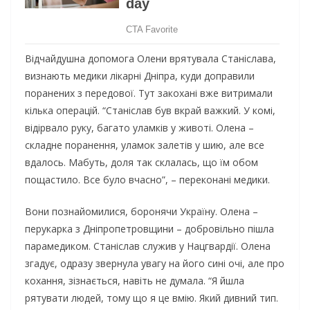
Відчайдушна допомога Олени врятувала Станіслава,
визнають медики лікарні Дніпра, куди доправили
поранених з передової. Тут закохані вже витримали
кілька операцій. “Станіслав був вкрай важкий. У комі,
відірвало руку, багато уламків у животі. Олена –
складне поранення, уламок залетів у шию, але все
вдалось. Мабуть, доля так склалась, що їм обом
пощастило. Все було вчасно”, – переконані медики.
Вони познайомилися, боронячи Україну. Олена –
перукарка з Дніпропетровщини – добровільно пішла
парамедиком. Станіслав служив у Нацгвардії. Олена
згадує, одразу звернула увагу на його сині очі, але про
кохання, зізнається, навіть не думала. “Я йшла
рятувати людей, тому що я це вмію. Який дивний тип.