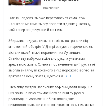
Олена невдовзі зможе пересуватися сама, тож
Станіслав матиме змогу повести під вінець кохану,
якій тепер завдячує ще й життям.
Збирались одружитися, натомість потрапили під
мінометний обстріл. У Дніпрі рятують наречених, які
дістали вкрай тяжкі поранення на Луганщині.
Станіславу вибухом відірвало руку, а уламками
зрешетило живіт. Олена з пораненнями шиї, рук та ніг
змогла витягнути коханого з-під ворожого вогню та
врятувала йому життя, йдеться в
ТСН
.
Щемливу зустріч наречених зафільмували лікарі, на
них вона на візку тримає його за вцілілу руку в
реанімації. “Вмовляє, щоб він пошвидше
виздоровлював. Це справжні людські почуття, які ми