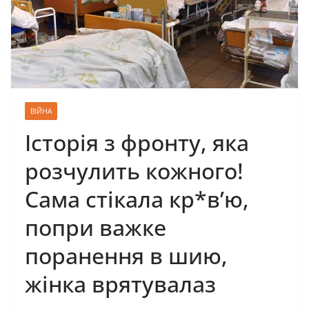
ВІЙНА
Історія з фронту, яка
розчулить кожного!
Сама стікала кр*в’ю,
попри важке
поранення в шию,
жінка врятувалаз