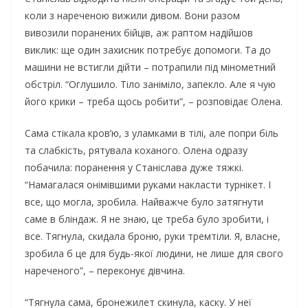
коли з нареченою вижили дивом. Вони разом
вивозили поранених бійців, аж раптом надійшов
виклик: ще один захисник потребує допомоги. Та до
машини не встигли дійти – потрапили під мінометний
обстріл. “Оглушило. Тіло заніміло, запекло. Але я чую
його крики – треба щось робити”, – розповідає Олена.
Сама стікала кров’ю, з уламками в тілі, але попри біль
та слабкість, рятувала коханого. Олена одразу
побачила: поранення у Станіслава дуже тяжкі.
“Намагалася онімівшими руками накласти турнікет. І
все, що могла, зробила. Найважче було затягнути
саме в бліндаж. Я не знаю, це треба було зробити, і
все. Тягнула, скидала броню, руки тремтіли. Я, власне,
зробила б це для будь-якої людини, не лише для свого
нареченого”, – переконує дівчина.
“Тягнула сама, бронежилет скинула, каску. У неї