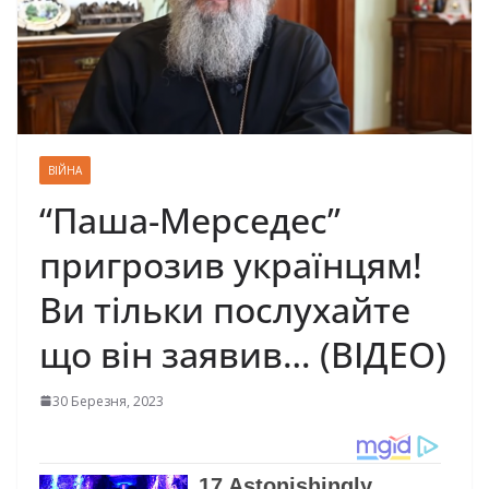
ВІЙНА
“Паша-Меpседес”
пригрозив укpаїнцям!
Ви тільки послухайте
що він заявив… (ВІДЕО)
30 Березня, 2023