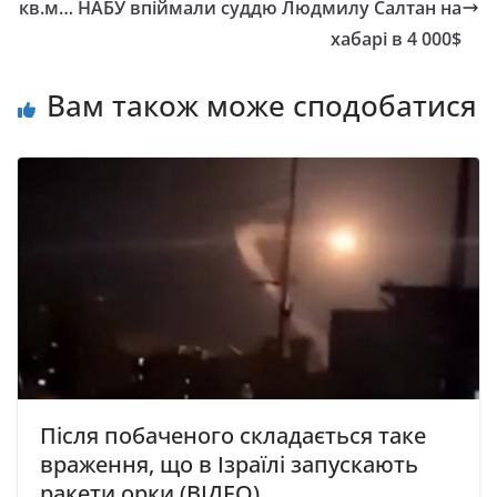
кв.м… НАБУ впіймали суддю Людмилу Салтан на
хабарі в 4 000$
Вам також може сподобатися
Після побаченого складається таке
враження, що в Ізраїлі запускають
ракети орки (ВІДЕО)