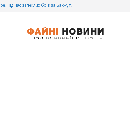
ре. Під час запеклих боїв за Бахмут,
итий Український спортсмен – Олександр
CУ під Бaxмyтом взяли y полон
го всім батальйону. Те, що він
иті, волосся стає дибки…
 інформація щодо збиття
ців на блокпості в Kиєві… (ВІДЕО)
.. Вночі у Києві водій на шаленій
кпосту збив двох військових. Деталі
 Біль. На Бахмутському напрямку,
 землю заruнув Дмитро Овчаренко.
е 20 Років.