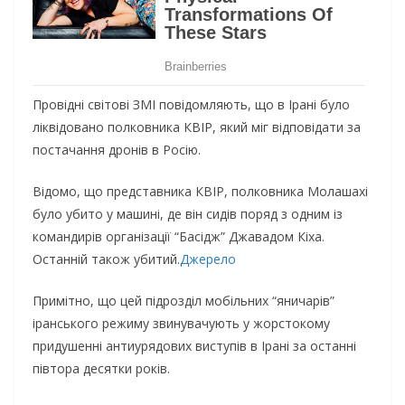
Провідні світові ЗМІ повідомляють, що в Ірані було
ліквідовано полковника КВІР, який міг відповідати за
постачання дронів в Росію.
Відомо, що представника КВІР, полковника Молашахі
було убито у машині, де він сидів поряд з одним із
командирів організації “Басідж” Джавадом Кіха.
Останній також убитий.
Джерело
Примітно, що цей підрозділ мобільних “яничарів”
іранського режиму звинувачують у жорстокому
придушенні антиурядових виступів в Ірані за останні
півтора десятки років.