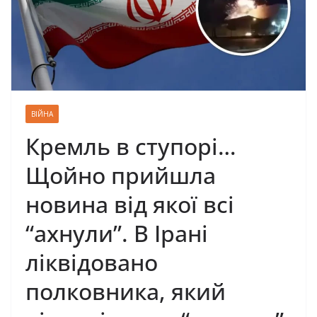
ВІЙНА
Кремль в ступорі…
Щойно прийшла
новина від якої всі
“ахнули”. В Ірані
ліквідовано
полковника, який