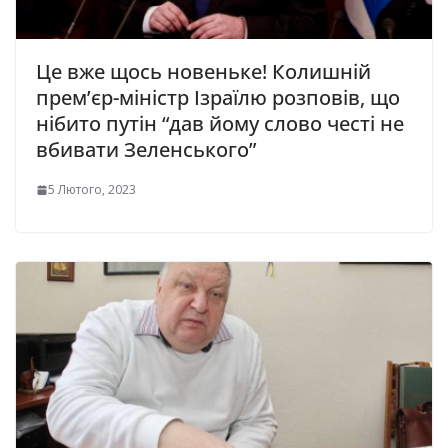
Це вже щось новеньке! Колишній
прем’єр-міністр Ізраїлю розповів, що
нібито путін “дав йому слово честі не
вбивати Зеленського”
5 Лютого, 2023