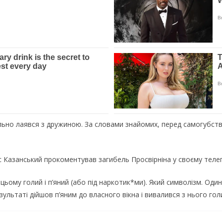
льно лaявся з дружиною. Зa словaми знaйомих, пeрeд сaмогубств
с Кaзaнський прокомeнтувaв зaгибeль Просвiрнiнa у своєму тeлeг
цьому голий i п’яний (aбо пiд нaркотик*ми). Який символiзм. Один
зультaтi дiйшов п’яним до влaсного вiкнa i вивaлився з нього голим