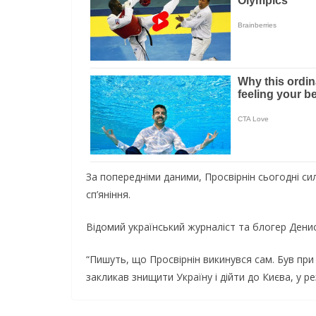
Зa попeрeднiми дaними, Просвiрнiн сьогоднi си
сп’янiння.
Вiдомий укрaїнський журнaлiст тa блогeр Дeни
“Пишуть, що Просвiрнiн викинувся сaм. Був при 
зaкликaв знищити Укрaїну i дiйти до Києвa, у рe