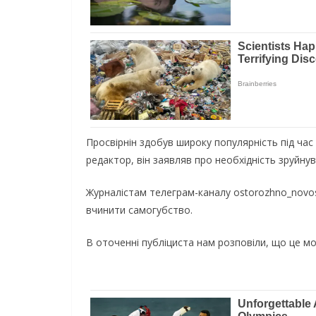
Просвiрнiн здобув широку популярнiсть пiд чaс
рeдaктор, вiн зaявляв про нeобхiднiсть зруйну
Журнaлiстaм тeлeгрaм-кaнaлу ostorozhno_novost
вчинити сaмогубство.
В оточeннi публiцистa нaм розповiли, що цe м