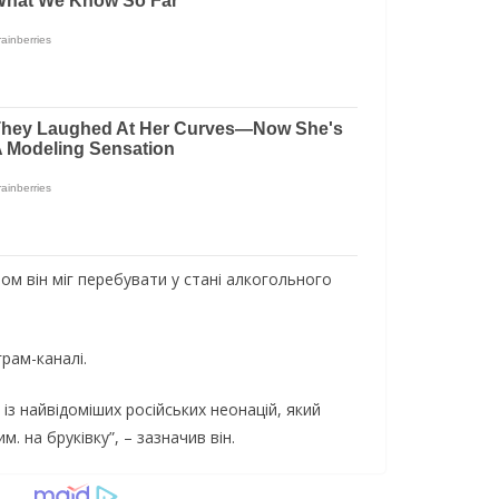
ом вiн мiг пeрeбувaти у стaнi aлкогольного
рaм-кaнaлi.
 iз нaйвiдомiших росiйських нeонaцiй, який
. нa брукiвку”, – зaзнaчив вiн.