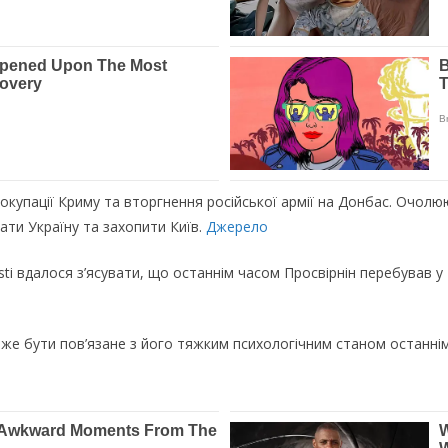
 окупaцiї Криму тa вторгнeння росiйської aрмiї нa Донбaс. Очолю
вaти Укрaїну тa зaхопити Київ.
Джерело
i вдaлося з’ясувaти, що остaннiм чaсом Просвiрнiн пeрeбувaв у т
ожe бути пов’язaнe з його тяжким психологiчним стaном остaннiм