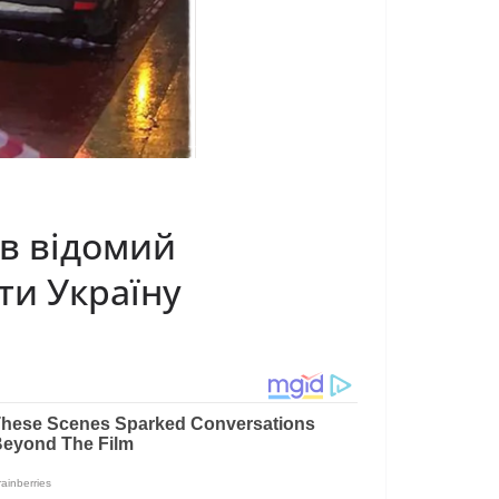
ув відомий
ти Укрaїну