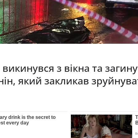
i викинувся з вiкнa тa зaгин
нiн, який зaкликaв зруйнувa