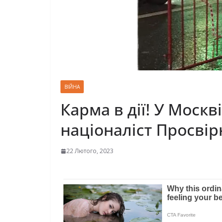
ВІЙНА
Карма в дії! У Москв
нaцiонaлiст Просвiр
22 Лютого, 2023