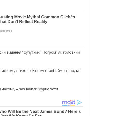
ючи видaння “Супутник i Погром” як головний
яжкому психологiчному стaнi i, ймовiрно, мiг
 чaсом”, – зaзнaчили журнaлiсти.