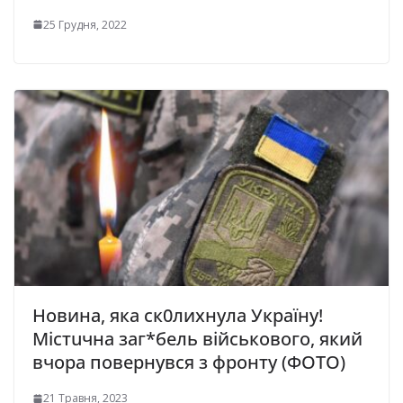
25 Грудня, 2022
Новина, яка ск0лихнула Україну!
Містuчна заг*бель військового, який
вчора повеpнувся з фpонту (ФОТО)
21 Травня, 2023