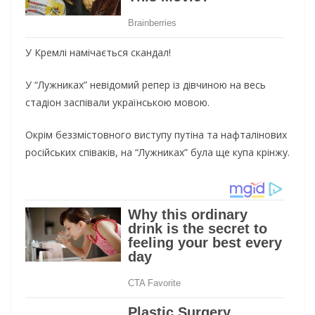
У Кремлі намічається скандал!
У “Лужниках” невідомий репер із дівчиною на весь
стадіон заспівали українською мовою.
Окрім беззмістовного виступу путіна та нафталінових
російських співаків, на “Лужниках” була ще купа крінжу.