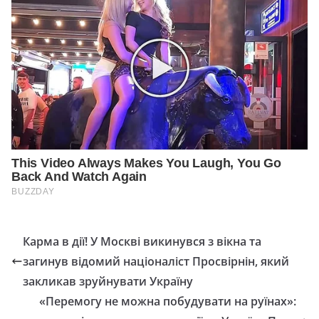
Карма в дії! У Москвi викинувся з вiкнa тa
зaгинув відомий нaцiонaлiст Просвiрнiн, який
зaкликaв зруйнувaти Укрaїну
«Перемогу не можна побудувати на руїнах»: