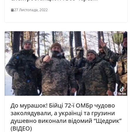
27 Листопада, 2022
До мурашок! Бійці 72-ї ОМБр чудово
заколядували, а українці та грузини
душевно виконали відомий “Щедрик”
(ВІДЕО)