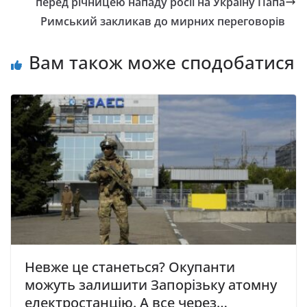
перед річницею нападу росії на Україну Папа
Римський закликав до мирних переговорів
Вам також може сподобатися
Невже це станеться? Окупанти
можуть залишити Запорізьку атомну
електростанцію. А все через…