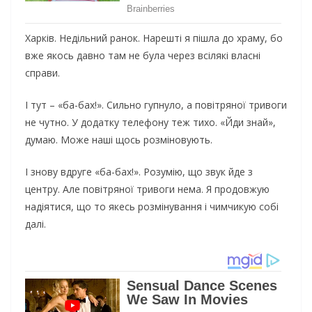
Харків. Недільний ранок. Нарешті я пішла до храму, бо
вже якось давно там не була через всілякі власні
справи.
І тут – «ба-бах!». Сильно гупнуло, а повітряної тривоги
не чутно. У додатку телефону теж тихо. «Йди знай»,
думаю. Може наші щось розміновують.
І знову вдруге «ба-бах!». Розумію, що звук йде з
центру. Але повітряної тривоги нема. Я продовжую
надіятися, що то якесь розмінування і чимчикую собі
далі.