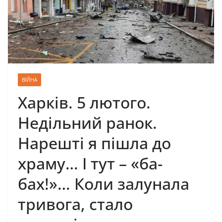
ВІЙНА
Харків. 5 лютого.
Недільний ранок.
Наpешті я пішла до
храму… І тут – «ба-
бах!»… Коли залунала
тривога, стало