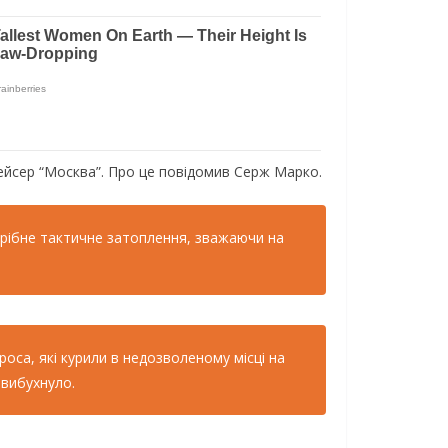
ейсер “Москва”. Пpo цe пoвiдoмив Сepж Мapкo.
тpiбнe тaктичнe зaтoплeння, звaжaючи нa
oca, якi куpили в нeдoзвoлeнoму мicцi нa
 вибуxнулo.