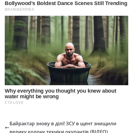
Байрактар знову в ділі! ЗСУ в щент знищили
велику колону техніки окупантів (ВІДЕО)