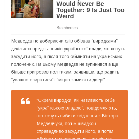
Медведєв не добираючи слів обізвав “виродками”
декількох представників української влади, які хочуть
засудити його, а після того обміняти на українських
полонених. На цьому Медведєв не зупинився а ще
більше пригрозив політикам, заявивши, що радить
“уважно озиратися” і “міцно замикати двері”.
“Окремі виродки, які називають себе
“українською владою”, повідомляють,
що хочуть вибити свідчення з Віктора
Медведчука, потім швидко і
справедливо засудити його, а потім
обміняти на полонених. Цим діячам