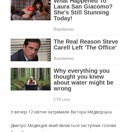
У вечері 12 квітня затримали Віктора Медведчука.
Дмитро Медведєв який являється заступник голови