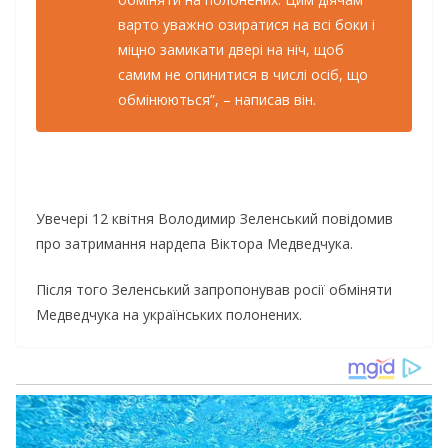
варто уважно озиратися на всі боки і
міцно замикати двері на ніч, щоб
самим не опинитися в числі осіб, що
обмінюються”, – написав він.
Увечері 12 квітня Володимир Зеленський повідомив
про затримання нардепа Віктора Медведчука.
Після того Зеленський запропонував росії обміняти
Медведчука на українських полонених.