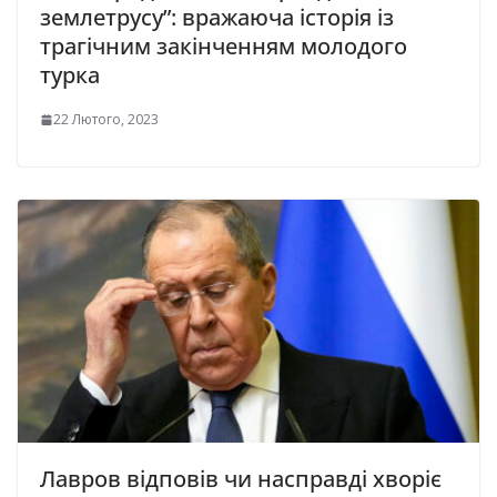
землетрусу”: вражаюча історія із
трагічним закінченням молодого
турка
22 Лютого, 2023
Лавров відповів чи насправді хворіє