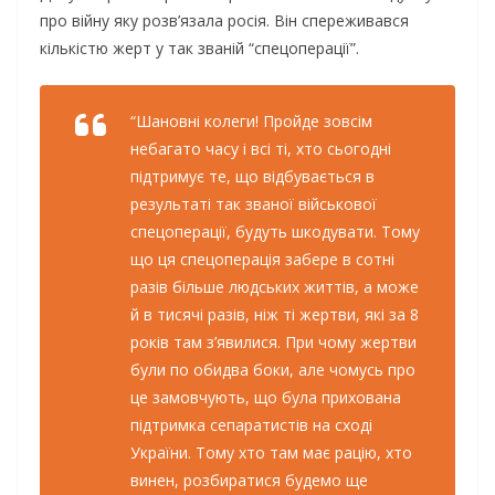
про війну яку розв’язала росія. Він спереживався
кількістю жерт у так званій “спецоперації”.
“Шановні колеги! Пройде зовсім
небагато часу і всі ті, хто сьогодні
підтримує те, що відбувається в
результаті так званої військової
спецоперації, будуть шкодувати. Тому
що ця спецоперація забере в сотні
разів більше людських життів, а може
й в тисячі разів, ніж ті жертви, які за 8
років там з’явилися. При чому жертви
були по обидва боки, але чомусь про
це замовчують, що була прихована
підтримка сепаратистів на сході
України. Тому хто там має рацію, хто
винен, розбиратися будемо ще