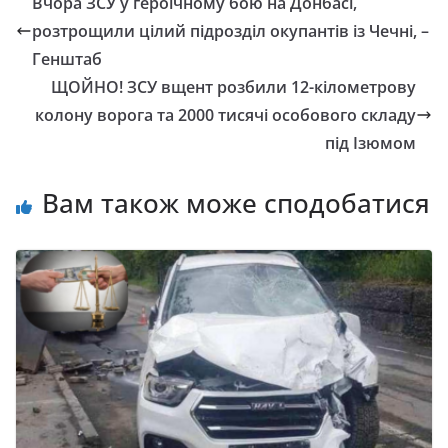
Вчора ЗСУ у героїчному бою на Донбасі,
розтрощили цілий підрозділ окупантів із Чечні, –
Генштаб
ЩОЙНО! ЗСУ вщент розбили 12-кілометрову
колону ворога та 2000 тисячі особового складу
під Ізюмом
Вам також може сподобатися