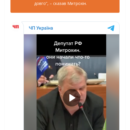
довго”, – сказав Митрохін.