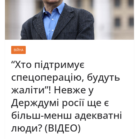
ВІЙНА
“Хто підтримує
спецоперацію, будуть
жаліти”! Невже у
Держдумі росії ще є
більш-менш адекватні
люди? (ВІДЕО)