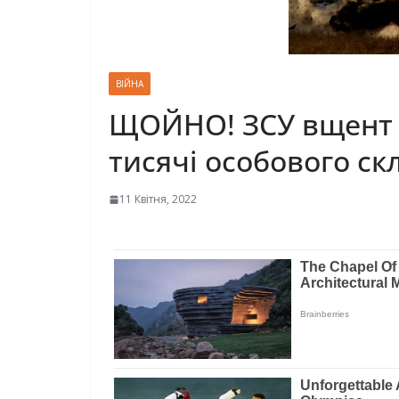
ВІЙНА
ЩОЙНО! ЗСУ вщент р
тисячі особового ск
11 Квітня, 2022