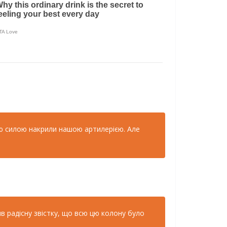
ою силою накрили нашою артилерією. Але
в радiсну звiстку, що всю цю колону було