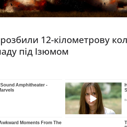
озбили 12-кілометрову коло
ладу під Ізюмом