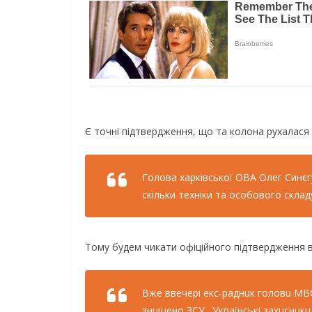
Є точні підтвердження, що та колона рухалася у
Голова харківської ОВА Олег Синєг
скільки техніки та особового скла
Тому будем чикати офіційного підтвердження в
Вжe ввeчeрi eкс-раднuк головu МВС
знuщeно ЗСУ. Українськi захuснuкu 