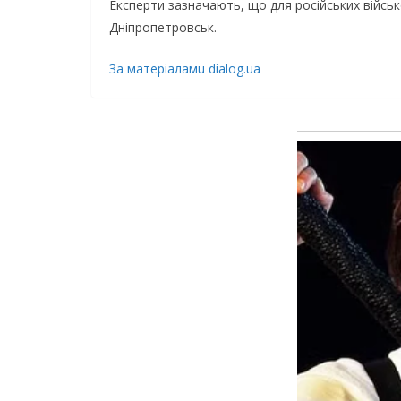
Експерти зазначають, що для російських військ
Дніпропетровськ.
За матeрiаламu dialog.ua