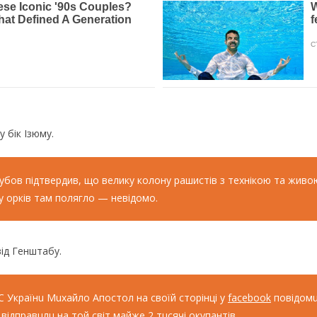
 бік Ізюму.
убов підтвердив, що велику колону рашистів з технікою та жив
ду орків там полягло — невідомо.
ід Генштабу.
 Українu Мuхайло Апостол на своїй сторiнцi у
facebook
повiдомu
вiдправuлu на той свiт майжe 2 тuсячi окупантiв.