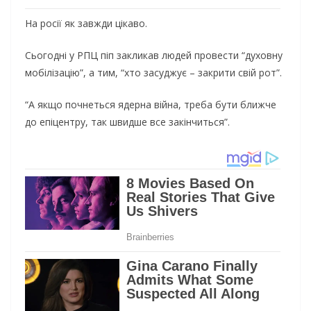
На росії як завжди цікаво.
Сьогодні у РПЦ піп закликав людей провести “духовну
мобілізацію”, а тим, “хто засуджує – закрити свій рот”.
“А якщо почнеться ядерна війна, треба бути ближче
до епіцентру, так швидше все закінчиться”.