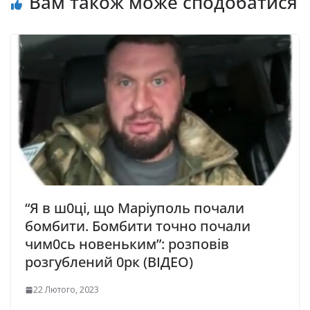
Вам також може сподобатися
“Я в ш0ці, що Маріуполь почали
бомбити. Бомбити точно почали
чим0сь новеньким”: розповів
розгублений 0рк (ВІДЕО)
22 Лютого, 2023