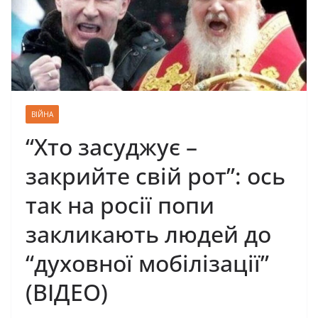
ВІЙНА
“Хто засуджує –
закрийте свій рот”: ось
так на росії попи
закликають людей до
“духовної мобілізації”
(ВІДЕО)