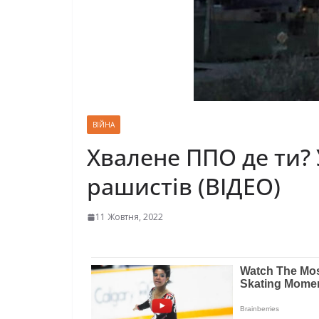
ВІЙНА
Хвалене ППО де ти? У
рашистів (ВІДЕО)
11 Жовтня, 2022