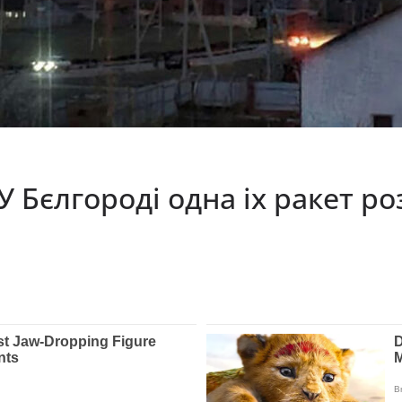
 Бєлгороді одна іх ракет ро