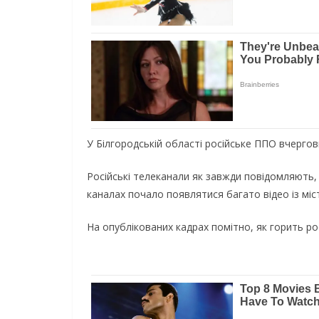
У Білгородській області російське ППО вчергов
Російські телеканали як завжди повідомляють,
каналах почало появлятися багато відео із міст
На опублікованих кадрах помітно, як горить ро