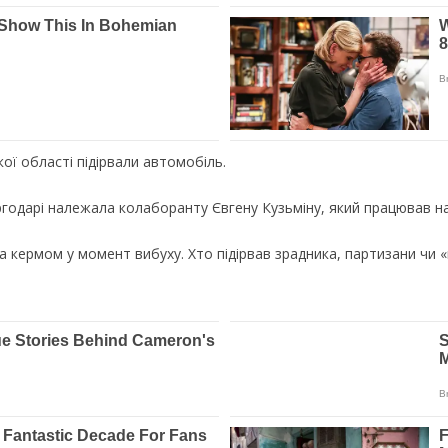
ої області підірвали автомобіль.
годарі належала колаборанту Євгену Кузьміну, який працював на 
за кермом у момент вибуху. Хто підірвав зрадника, партизани чи 