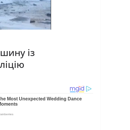
ашину із
ліцію