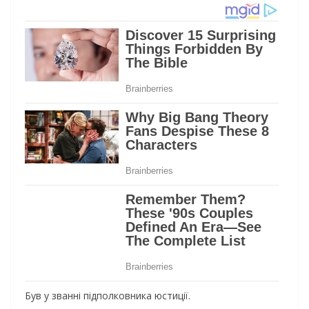
Був у званні підполковника юстиції.