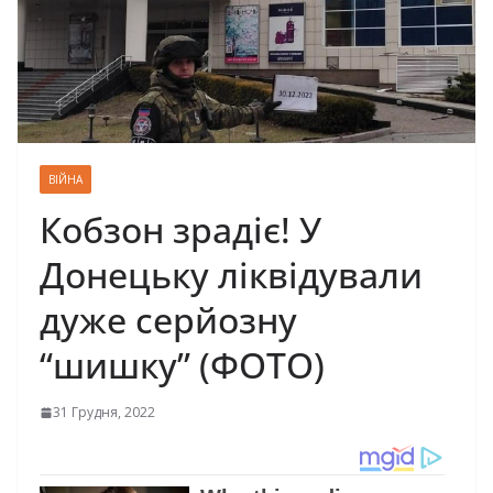
ВІЙНА
Кобзон зрадіє! У
Донецьку ліквідували
дуже серйозну
“шишку” (ФОТО)
31 Грудня, 2022