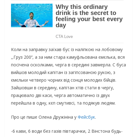
Коли на заправку заїхав бус із наліпкою на лобовому
,,Груз 200‘‘, а за ним стара камуфльована ємєлька, вся
посічена осколками, черга в середині завмерла. С буса
вийшов молодий капітан із загіпсованою рукою, з
ємєльки четверо чорних від сонця молодих бійців.
Зайшовши в середину, капітан хтів стати в чергу,
працювало дві каси, черга автоматично із двух
перейшла в одну, кєп смутивсі, та подякув людям.
Про це пише Олена Дружініна у
Фейсбук
.
-6 кави, 6 води без газів півтарачки, 2 Вінстона будь-