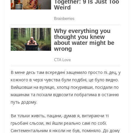
В мене десь там всередині защемило просто пі..дец, у
кожного в черзі чувства були подібні, це було видно.
Вийшовши на вулицю, хлопці покуривши, посідали по
машинам та поїхали відвозити побратима в останню
путь додому.
Ви тільки живіть, пацани,-думав я, витираючи ті
грьобані сльози, які йшли реально самі по собі.
Синтементальним я ніколи не був, поміняло. До дому