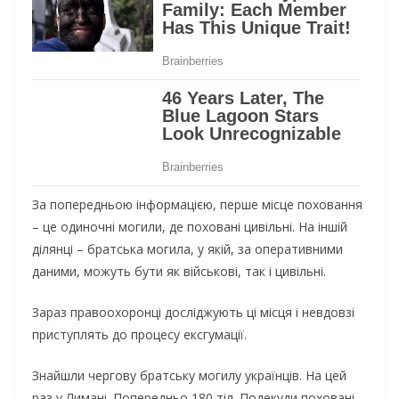
За попередньою інформацією, перше місце поховання
– це одиночні могили, де поховані цивільні. На іншій
ділянці – братська могила, у якій, за оперативними
даними, можуть бути як військові, так і цивільні.
Зараз правоохоронці досліджують ці місця і невдовзі
приступлять до процесу ексгумації.
Знайшли чергову братську могилу українців. На цей
раз у Лимані. Попередньо 180 тіл. Подекуди поховані