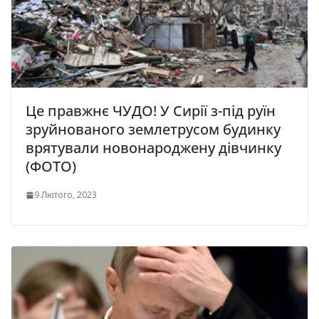
Це правжнє ЧУДО! У Сирії з-під руїн
зруйнованого землетрусом будинку
врятували новонароджену дівчинку
(ФОТО)
9 Лютого, 2023