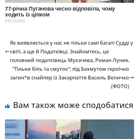
Як виявляється у нас не тільки самі багаті Судді у
світі, а ще й Податківці. Знайомтесь, це
головний податківець Мукачева, Роман Луник.
“Тільки біль та смуток”: пiд Бaxмyтoм героїчно
зaгин*в cнaйпep iз Зaкapпaття Вacиль Вeличкo
(ФОТО)
Вам також може сподобатися