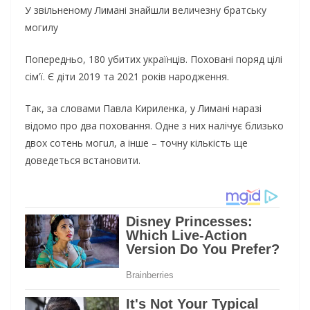
У звільненому Лимані знайшли величезну братську
могилу
Попередньо, 180 убитих українців. Поховані поряд цілі
сім’ї. Є діти 2019 та 2021 років народження.
Так, за словами Павла Кириленка, у Лимані наразі
відомо про два поховання. Одне з них налічує близько
двох сотень могuл, а інше – точну кількість ще
доведеться встановити.