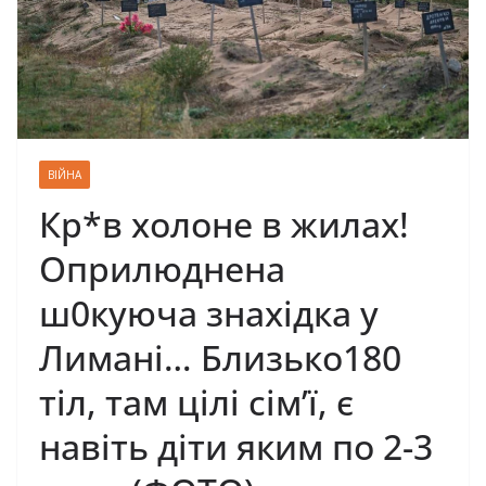
ВІЙНА
Кр*в холоне в жилах!
Оприлюднена
ш0куюча знахідка у
Лимані… Близько180
тіл, там цілі сім’ї, є
навіть діти яким по 2-3