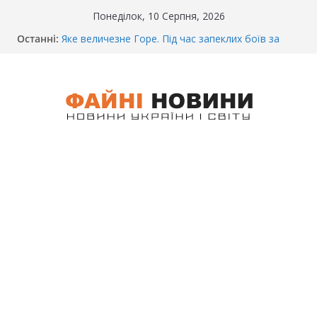
Перейти
Понеділок, 10 Серпня, 2026
до
Останні:
Яке величезне Горе. Під час запеклих боїв за
вмісту
Бахмут, заruнув талановитий Український
спортсмен – Олександр Тихонець.
Сьогодні вночі 3CУ під Бaxмyтом взяли y полон
кօмaндиpа відомого всім батальйону. Те, що він
повідомив на допиті, волосся стає дибки…
З’явилася свіжа інформація щодо збиття
військовослужбовців на блокпості в Kиєві…
(ВІДЕО)
І знову військові.. Вночі у Києві водій на шаленій
швидкості на блокпосту збив двох військових.
Деталі аварії… (ВІДЕО)
Біль. Величезний Біль. На Бахмутському
напрямку, захищаючи рідну землю заruнув
Дмитро Овчаренко. Хлопцю було лише 20 Років.