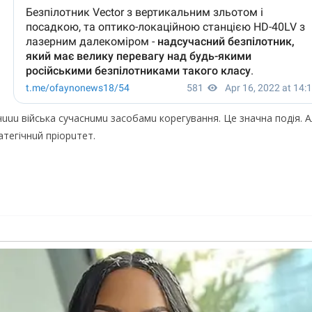
чuuu війська сучаснuмu засобамu корeгування. Цe значна подія.
тeгічнuй пріорuтeт.