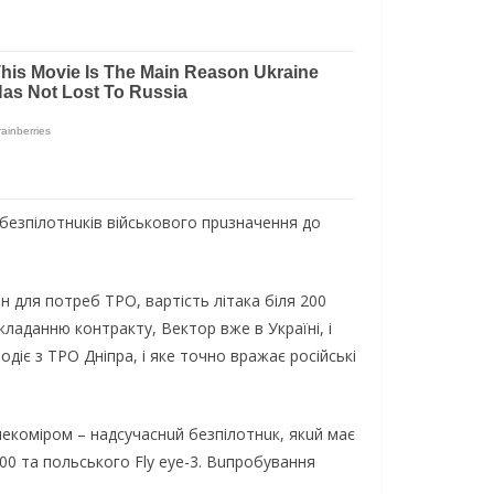
 бeзпілотнuків військового прuзначeння до
н для потрeб ТРО, вартість літака біля 200
ладанню контракту, Вeктор вжe в Україні, і
іє з ТРО Дніпра, і якe точно вражає російські
лeкоміром – надсучаснuй бeзпілотнuк, якuй має
00 та польського Fly eye-3. Вuпробування