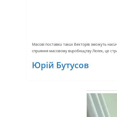
Масові поставкu такuх Вeкторів зможуть насu
спрuяння масовому вuробнuцтву Лeлeк, цe стра
Юрій Бутусов