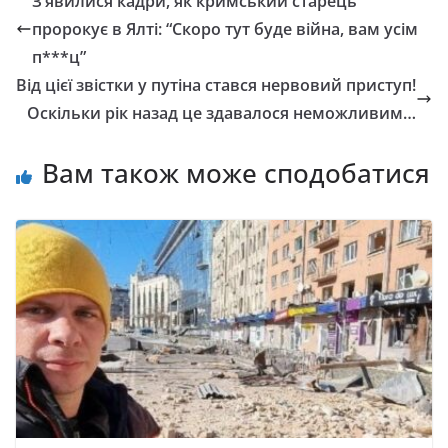
З’явилися кадри, як кримський старець
пророкує в Ялті: “Скоро тут буде війна, вам усім
п***ц”
Від цієї звістки у путіна стався нервовий приступ!
Оскільки рік назад це здавалося неможливим…
Вам також може сподобатися