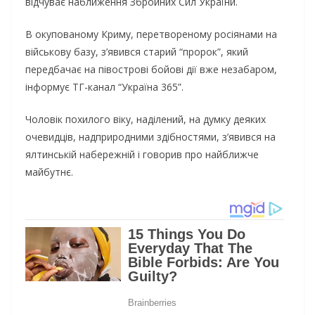
відчуває наближення Збройних Сил України.
В окупованому Криму, перетвореному росіянами на
військову базу, з’явився старий “пророк”, який
передбачає на півострові бойові дії вже незабаром,
інформує ТГ-канал “Україна 365”.
Чоловік похилого віку, наділений, на думку деяких
очевидців, надприродними здібностями, з’явився на
ялтинській набережній і говорив про найближче
майбутнє.