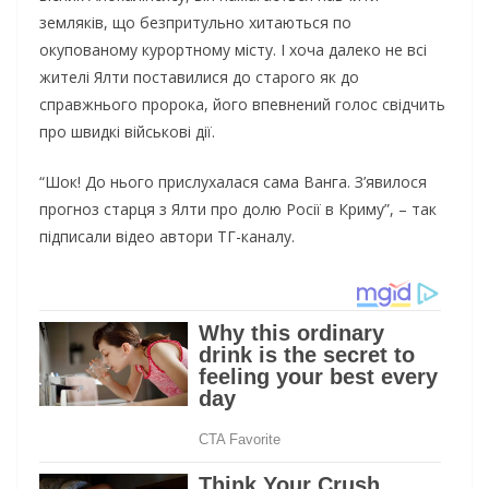
земляків, що безпритульно хитаються по
окупованому курортному місту. І хоча далеко не всі
жителі Ялти поставилися до старого як до
справжнього пророка, його впевнений голос свідчить
про швидкі військові дії.
“Шок! До нього прислухалася сама Ванга. З’явилося
прогноз старця з Ялти про долю Росії в Криму”, – так
підписали відео автори ТГ-каналу.