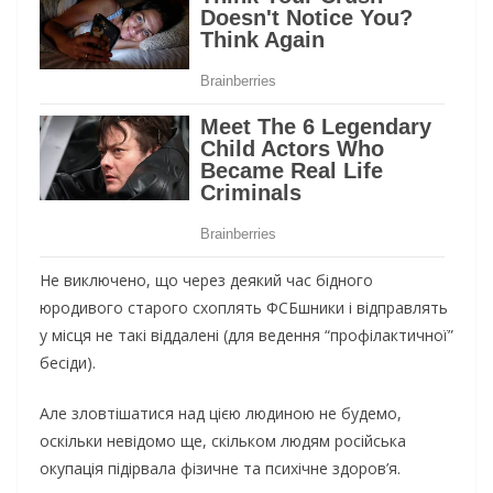
Не виключено, що через деякий час бідного
юродивого старого схоплять ФСБшники і відправлять
у місця не такі віддалені (для ведення “профілактичної”
бесіди).
Але зловтішатися над цією людиною не будемо,
оскільки невідомо ще, скільком людям російська
окупація підірвала фізичне та психічне здоров’я.