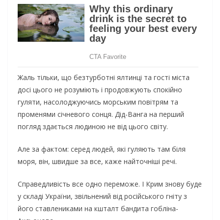
Жаль тільки, що безтурботні ялтинці та гості міста
досі цього не розуміють і продовжують спокійно
гуляти, насолоджуючись морським повітрям та
променями січневого сонця. Дід-Ванга на перший
погляд здається людиною не від цього світу.
Але за фактом: серед людей, які гуляють там біля
моря, він, швидше за все, каже найточніші речі.
Справедливість все одно переможе. І Крим знову буде
у складі України, звільнений від російського гніту з
його ставлениками на кшталт бандита гобліна-