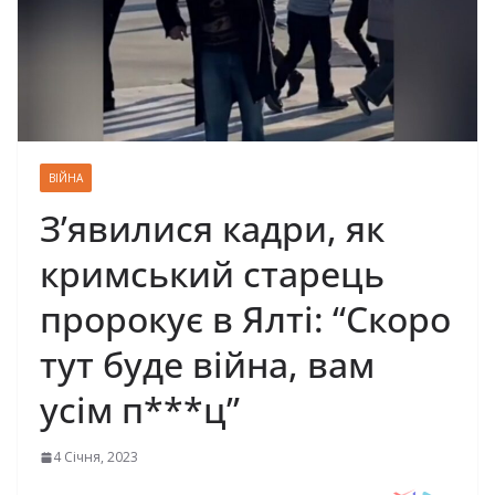
ВІЙНА
З’явилися кадри, як
кримський старець
пророкує в Ялті: “Скоро
тут буде війна, вам
усім п***ц”
4 Січня, 2023