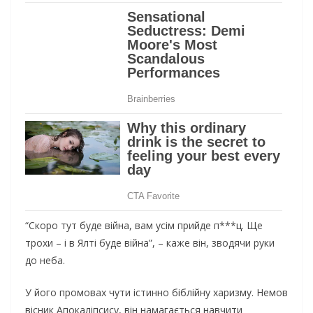
“Скоро тут буде війна, вам усім прийде п***ц. Ще
трохи – і в Ялті буде війна”, – каже він, зводячи руки
до неба.
У його промовах чути істинно біблійну харизму. Немов
вісник Апокаліпсису, він намагається навчити