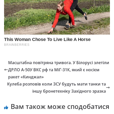
Масштабна повітряна тривога. У Білорусі злетіли
ДРЛО А-50У ВКС рф та МіГ-31К, який є носієм
ракет «Кинджал»
Кулеба розповів коли ЗСУ будуть мати танки та
іншу бронетехніку Західного зразка
Вам також може сподобатися