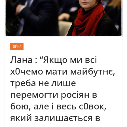
ВІЙНА
Лана : “Якщо ми вci
х0чемо мати майбутнє,
треба не лише
пеpемогти pосіян в
бою, але і весь c0вок,
який залишається в