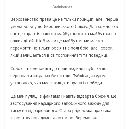
Верховенство права це не тільки принцип, але і перша
умова вступу до Європейського Союзу. Для кожного з
нас це гарантія нашого майбутнього та майбутнього
наших дітей. Щоб мати це майбутнє, ми маємо
перемогти не тільки росіян на полі бою, але і совок,
який залишається в світосприйнятті та поведінці.
Совок – це неповага до прав людини і публікація
персональних даних без згоди. Публікація судом –
установою, яка має захищати права і свободи.
Це маніпуляції з фактами і навіть відверта брехня. Це
застосування надмірного запобіжного заходу для
тиску на підозрюваного. Стара радянська практика
«спочатку посадимо, а потім розберемося».