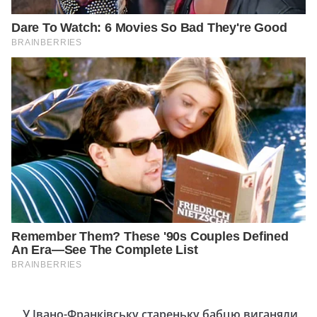
У Івано-Фpанківську стаpеньку бабцю виганяли