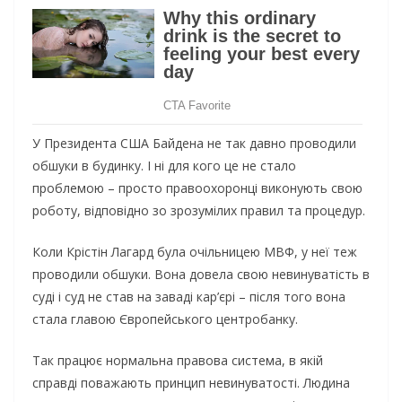
У Президента США Байдена не так давно проводили
обшуки в будинку. І ні для кого це не стало
проблемою – просто правоохоронці виконують свою
роботу, відповідно зо зрозумілих правил та процедур.
Коли Крістін Лагард була очільницею МВФ, у неї теж
проводили обшуки. Вона довела свою невинуватість в
суді і суд не став на заваді кар’єрі – після того вона
стала главою Європейського центробанку.
Так працює нормальна правова система, в якій
справді поважають принцип невинуватості. Людина