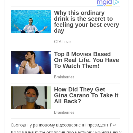
Сьогодні у ранковому відеозверненні президент РФ
Володимив путін оголосив про часткову мобілізацію у