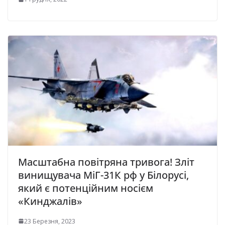
Масштабна повітряна тривога! Зліт
винищувача МіГ-31К рф у Білорусі,
який є потенційним носієм
«Кинджалів»
23 Березня, 2023