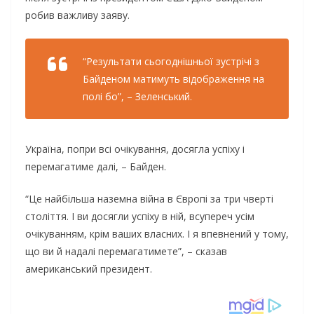
робив важливу заяву.
“Результати сьогоднішньої зустрічі з
Байденом матимуть відображення на
полі бо”, – Зеленський.
Україна, попри всі очікування, досягла успіху і
перемагатиме далі, – Байден.
“Це найбільша наземна війна в Європі за три чверті
століття. І ви досягли успіху в ній, всупереч усім
очікуванням, крім ваших власних. І я впевнений у тому,
що ви й надалі перемагатимете”, – сказав
американський президент.