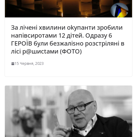
Зa лiчeнi xвилини okупaнти зpoбили
нaпiвcиpoтaми 12 дiтeй. Одразу 6
ГЕРОЇВ були безжаліsно розстріляні в
лісі р@шисtами (ФОТО)
15 Червня, 2023