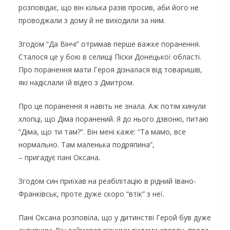
розповідає, що він кілька разів просив, аби його не
проводжали з дому й не виходили за ним.
Згодом “Да Вінчі” отримав перше важке поранення.
Сталося це у бою в селищі Піски Донецької області.
Про поранення мати Героя дізналася від товаришів,
які надіслали їй відео з Дмитром.
Про це поранення я навіть не знала. Аж потім кинули
хлопці, що Діма поранений. Я до нього дзвоню, питаю
“Діма, що ти там?”. Він мені каже: “Та мамо, все
нормально. Там маленька подряпина”,
– пригадує пані Оксана.
Згодом син приїхав на реабілітацію в рідний Івано-
Франківськ, проте дуже скоро “втік” з неї.
Пані Оксана розповіла, що у дитинстві Герой був дуже