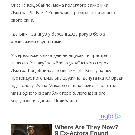
Оксана Коцюбайло, мама полеглого захисника
Дмитра “Да Вінчі” Коцюбайла, розкрила таємницю
свого сина.
“Да Вінчі” загинув у березні 2023 року в бою з
російськими окупантами.
У мережі вже кілька днів не вщухають пристрасті
навколо “спадку” загиблого українського героя
Дмитра Коцюбайла з позивним “Да Вінчі”, на яку
претендує його цивільна дружина, депутатка Київради
від “Голосу” Аліна Михайлова й на захист якої стала
мати одного із загиблих героїв, легендарного
маріупольця Данила Подибайла.