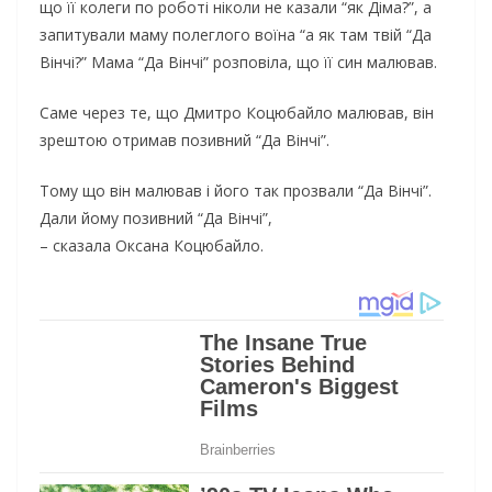
що її колеги по роботі ніколи не казали “як Діма?”, а
запитували маму полеглого воїна “а як там твій “Да
Вінчі?” Мама “Да Вінчі” розповіла, що її син малював.
Саме через те, що Дмитро Коцюбайло малював, він
зрештою отримав позивний “Да Вінчі”.
Тому що він малював і його так прозвали “Да Вінчі”.
Дали йому позивний “Да Вінчі”,
– сказала Оксана Коцюбайло.