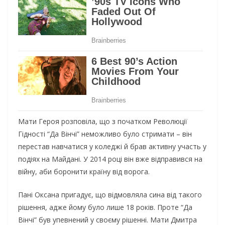
Мати Героя розповіла, що з початком Революції
Гідності “Да Вінчі” неможливо було стримати – він
перестав навчатися у коледжі й брав активну участь у
подіях на Майдані. У 2014 році він вже відправився на
війну, аби боронити країну від ворога.
Пані Оксана пригадує, що відмовляла сина від такого
рішення, адже йому було лише 18 років. Проте “Да
Вінчі” був упевнений у своєму рішенні. Мати Дмитра