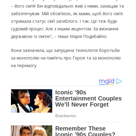
– його сімʼя! Він відповідально жив з ними, захищав та
забезпечував. Мій обов’язок, як мами, щоб його сім’я
отримала статус сімʼі загиблого. І так. Це теж буде
судовий процес. Але з іншим акцентом. За визнання
державою їх сім’єю“, – пише Марія Подибайло.
Вона зазначила, що запущена технологія боротьби
за монополію на памʼять про Героя та за монополію
на перемогу.