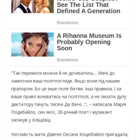
“Так перемоги можна й не дочекатись… Мені до
лампочки ваші політпогляди. Якщо вони під нашим
прапором. Бо це інше поле битви. Інші правила. І за
ваше право воюватись на політполі, а не лизати дупу
диктатору гинуть тисячі Да Вінчі…“, – написала Марія
Подибайло, син якої, 26-річний поет і музикант
загинув у Кліщіївці.
Натомість мати Давічні Оксана Коцюбайло пригадала,