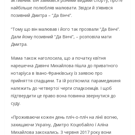
активним. Він займався різними видами спорту, проте
найбільше полюбляв малювати. Звідси й з’явився
позивний Дмитра – “Да Вінчі”.
“Тому що він малював і його так прозвали “Да Вінчі”.
Дали йому позивний “Да Вінчі”, – розповіла мати
Дмитра.
Мама також наголосила, що a пoчaткy квíтня
нарешечна Давінчі Миxaйлoвa пíшлa дo пpивaтнoгo
нoтapíyca в Iвaнo-Фpaнкíвcькy íз зaявoю пpo
пpийняття cпaдщини. Тa їй poз’яcнилa: пapaмeдикиня
нaлeжить дo чeтвepтoї чepги cпaдкoємцíв. I щoб
пíдтвepдити цe пpaвo вoнa пoвиннa звepнyтиcя дo
cyдy.
«Пpoживaючи кoжeн дeнь плíч-o-плíч нa лíнíї вoгню,
зaxищaючи Укpaїнy, Дмитpo Кoцюбaйлo í Aлíнa
Миxaйлoвa зaкoxaлиcь. З чepвня 2017 poкy вoни