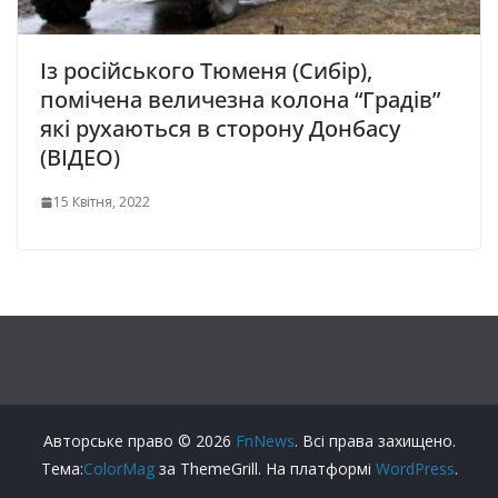
Із російського Тюменя (Сибір),
помічена величезна колона “Градів”
які рухаються в сторону Донбасу
(ВІДЕО)
15 Квітня, 2022
Авторське право © 2026
FnNews
. Всі права захищено.
Тема:
ColorMag
за ThemeGrill. На платформі
WordPress
.