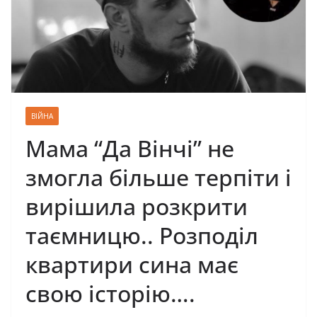
ВІЙНА
Мама “Да Вінчі” не
змогла більше терпіти і
вирішила розкрити
таємницю.. Розподіл
квартири сина має
свою історію….