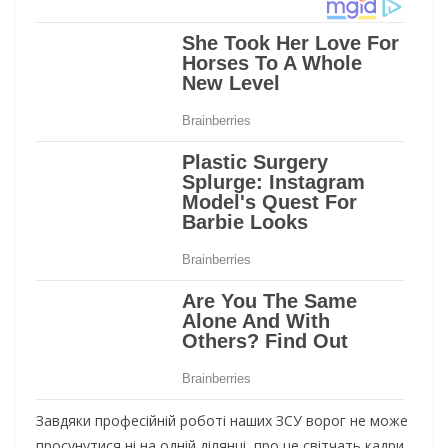
Завдяки професійній роботі наших ЗСУ ворог не може
просунутися ні на одній ділянці, про це світчать кадри