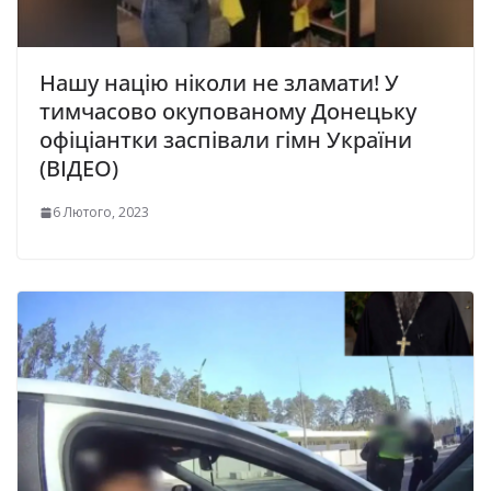
Нашу націю ніколи не зламати! У
тимчасово окупованому Донецьку
офіціантки заспівали гімн України
(ВІДЕО)
6 Лютого, 2023