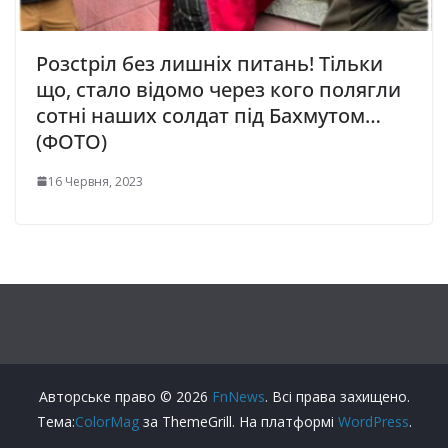
Розсtріл без лишніх питань! Тільки
що, стало відомо через кого полягли
сотні наших солдат під Бахмутом…
(ФОТО)
16 Червня, 2023
Авторське право © 2026
FnNews
. Всі права захищено.
Тема:
ColorMag
за ThemeGrill. На платформі
WordPress
.