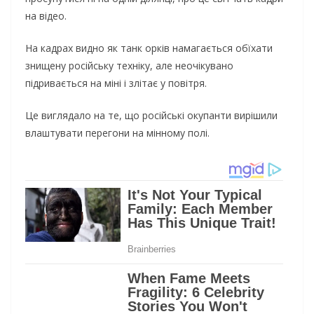
на відео.
На кадрах видно як танк орків намагається обїхати
знищену російську техніку, але неочікувано
підривається на міні і злітає у повітря.
Це виглядало на те, що російські окупанти вирішили
влаштувати перегони на мінному полі.