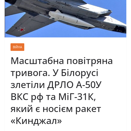
ВІЙНА
Масштабна повітряна
тривога. У Білорусі
злетіли ДРЛО А-50У
ВКС рф та МіГ-31К,
який є носієм ракет
«Кинджал»