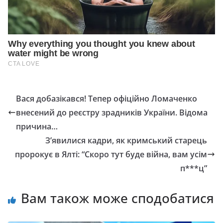
Вaся добaзікався! Тепер офіційно Ломаченко
внесений до pеєстру зpадників Укpаїни. Відома
причина…
З’явилися кадри, як кримський старець
пророкує в Ялті: “Скоро тут буде війна, вам усім
п***ц”
Вам також може сподобатися