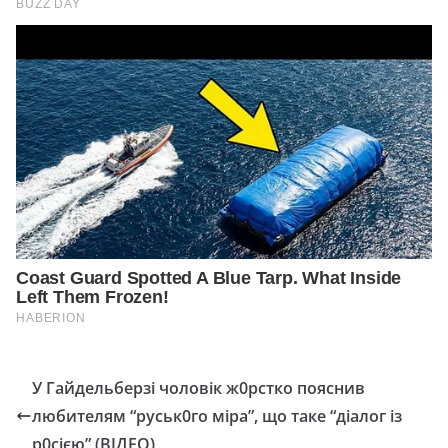
У Гайдельберзі чоловік ж0рстко пояснив
любителям “руськ0го міра”, що таке “діалог із
р0сією” (ВІДЕО)