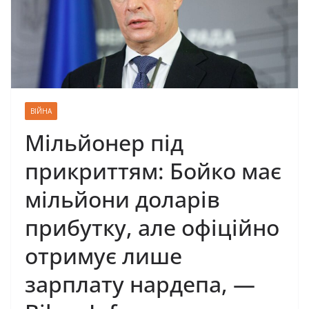
ВІЙНА
Мільйонер під
прикриттям: Бойко має
мільйони доларів
прибутку, але офіційно
отримує лише
зарплату нардепа, —