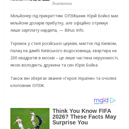
Мільйонер під прикриттям: ОПЗЖшник Юрій Бойко має
мільйони доларів прибутку, але офіційно отримує
лише зарплату нардепа, — Bihus Info.
Тєрємок у стилі російської церкви, маєток під Києвом,
палац на дамбі Київського водосховища, квартира на
200 квадратів в москві – це лише частина нерухомості,
якою володіють дружина та син Юрія Бойка.
Також він зберігає звання «Героя України» та очолює
клоповник ОПЗЖ.