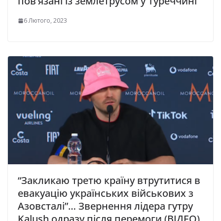
пов’язані із землетрусом у Туреччині
6 Лютого, 2023
“Закликаю третю країну втрутитися в
евакуацію українських військових з
Азовсталі”… Звернення лідера гутру
Kalush одразу після перемоги (ВІДЕО)