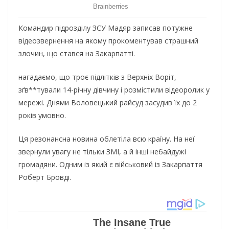
Командир підрозділу ЗСУ Мадяр записав потужне
відеозвернення на якому прокоментував страшний
злочин, що стався на Закарпатті.
нагадаємо, що троє підлітків з Верхніх Воріт,
зґв**тували 14-річну дівчину і розмістили відеоролик у
мережі. Днями Воловецький райсуд засудив їх до 2
років умовно.
Ця резонансна новина облетіла всю країну. На неї
звернули увагу не тільки ЗМІ, а й інші небайдужі
громадяни. Одним із який є військовий із Закарпаття
Роберт Бровді.