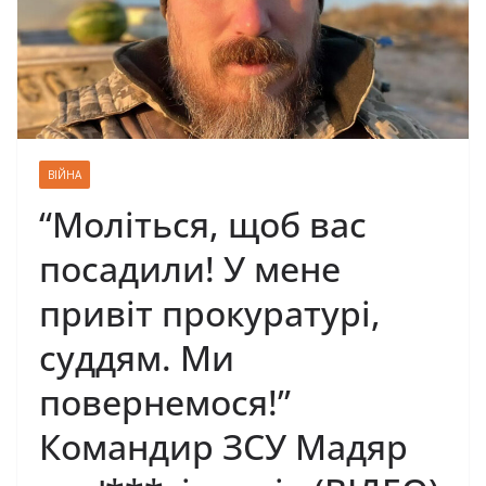
ВІЙНА
“Моліться, щоб вас
посадили! У мене
привіт прокуратурі,
суддям. Ми
повернемося!”
Командир ЗСУ Мадяр