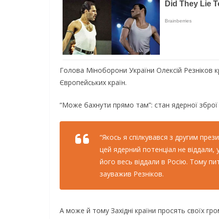
Голова Міноборони України Олексій Резніков к
Європейських країн.
“Може бахнути прямо там”: стан ядерної зброї 
“Якось я спілкувався з другим през
цей ядерний потенціал не віддали, 
його весь віддали в Росію. Тому пи
зауважив Резніков.
А може й тому Західні країни просять своїх гр