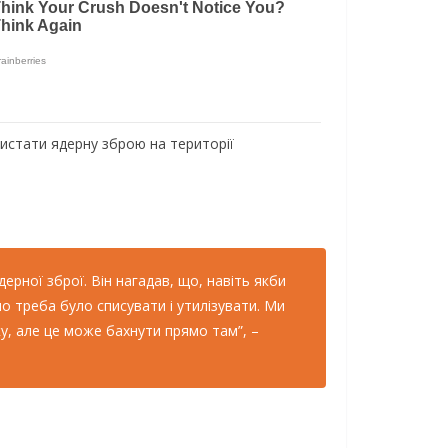
ристати ядерну зброю на території
ерної зброї. Він нагадав, що, навіть якби
но треба було списувати і утилізувати. Ми
ку, але це може бахнути прямо там”, –