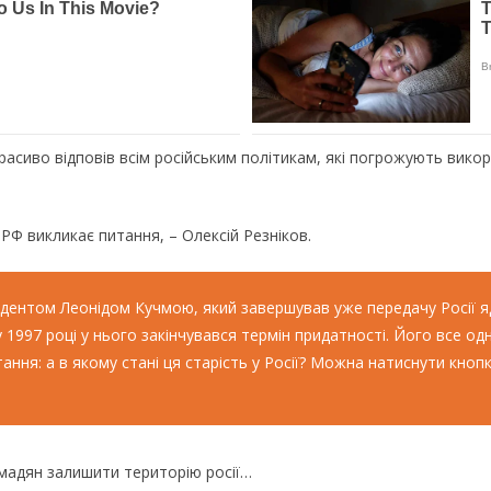
расиво відповів всім російським політикам, які погрожують вико
РФ викликає питання, – Олексій Резніков.
идентом Леонідом Кучмою, який завершував уже передачу Росії яд
у 1997 році у нього закінчувався термін придатності. Його все од
тання: а в якому стані ця старість у Росії? Можна натиснути кноп
омадян залишити територію росії…