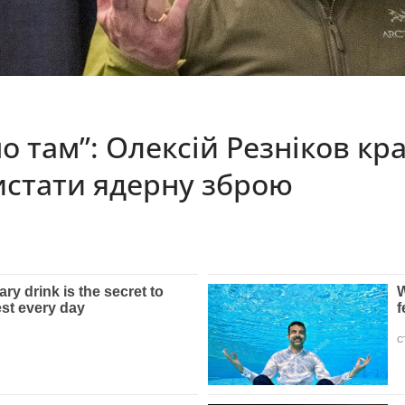
 там”: Олексій Резніков кра
истати ядерну зброю