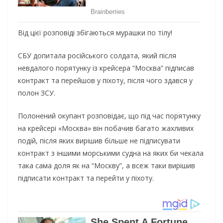
Від цієї розповіді збігаються мурашки по тілу!
СБУ допитала російського солдата, який після
невдалого порятунку із крейсера “Москва” підписав
контракт та перейшов у піхоту, після чого здався у
полон ЗСУ.
Полонений окупант розповідає, що під час порятунку
на крейсері «Москва» він побачив багато жахливих
подій, після яких вирішив більше не підписувати
контракт з іншими морськими судна на яких би чекала
така сама доля як на “Москву”, а всеж таки вирішив
підписати контракт та перейти у піхоту.