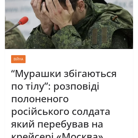
ВІЙНА
“Мурашки збігаються
по тілу”: розповіді
полоненого
російського солдата
який перебував на
крейсері «Москва»