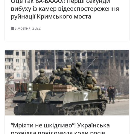
Оце так БА-БАААХ! Перші секунди
вибуху із камер відеоспостереження
руйнації Кримського моста
8 Жовтня, 2022
“Мріяти не шкідливо”! Українська
розвідка повідомила коли росія