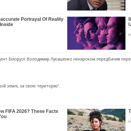
ент Білорусії Володимир Лукашенко ненароком передбачив перемог
їй землі, за свою територію”.