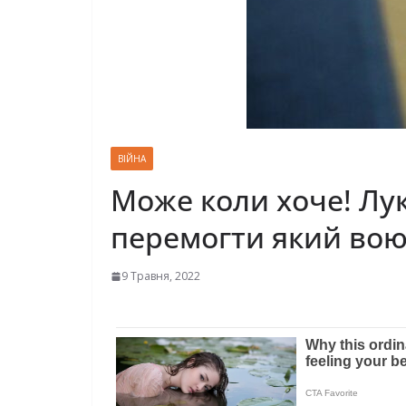
ВІЙНА
Може коли хоче! Лу
перемогти який воює
9 Травня, 2022